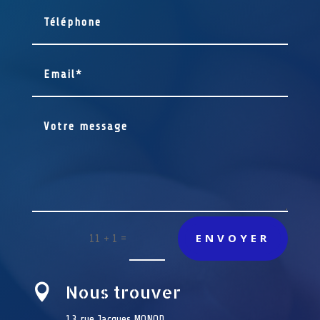
ENVOYER
=
11 + 1
Nous trouver

13 rue Jacques MONOD