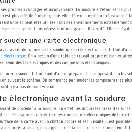
 ses propres avantages et inconvénients. La soudure à l’étain est la plus 
b est plus difficile à utiliser, mais elle offre une meilleure résistance à 
rès résistante et peut être utilisée dans des environnements extrêmement c
ale pour les applications nécessitant une grande flexibilité. Elle est éga
r souder une carte électronique
avail avant de commencer à souder une carte électronique. Il faut d’abo
te electronique
. On a besoin d’une table de travail propre et bien éclairée
ussi avoir des fils électriques et des composants électroniques.
mmencer à souder. Il faut tout d’abord préparer les composants en les sél
e en suivant le schéma. On commence par souder les composants les plus 
qu’il n’y a pas de court-circuit.
rte électronique avant la soudure
 avant de procéder à la soudure. En effet, les impuretés présentes sur l
 il est nécessaire de retirer tous les composants électroniques de la cart
surface de la carte avec un chiffon propre et sec. Ensuite, il est possibl
 avec un fer à souder, puis appliquer de la soudure sur le connecteur. Il 