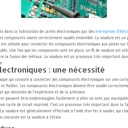
nts dans la fabrication de cartes électroniques par des
entreprises d’élec
es composants soient correctement soudés ensemble. La soudure est un 
e est utilisée pour connecter les composants électroniques aux pistes sur
és. Une fois que les composants sont en place, un fil de soudure est utili
 la fusion des métaux. La soudure est un processus très important dans 
e.
lectroniques : une nécessité
nique qui consiste à connecter des composants électroniques sur une carte
é et fiables. Les composants électroniques doivent être soudés correctem
 qui nécessite de l’expérience et de la précision.
s et peuvent être endommagées facilement si elles ne sont pas manipulée
ne carte de circuit imprimé. C’est un processus très important dans la fa
La soudure est généralement effectuée à l’aide d’un fer à souder, qui ch
s courante est la soudure à l’étain.
udure