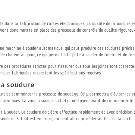
s dans la fabrication de cartes électroniques. La qualité de la soudure est 
ivent donc mettre en place des processus de contrôle de qualité rigoureux
une machine à souder automatique, qui peut produire des soudures précise
 chaleur au joint, ce qui permet à la pâte à souder de fondre et de form
re des procédures strictes pour s’assurer que tous les joints sont correct
niques fabriquées respectent les spécifications requises.
 la soudure
vant de commencer le processus de soudage. Cela permettra d’éviter les er
et bien fixés. La zone à souder doit être nettoyée avant de commencer le 
r à souder. La soudure doit être effectuée rapidement et avec précision 
a soudure. Si tout est en ordre, on peut alors procéder au test de la carte.