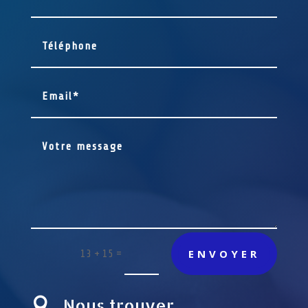
ENVOYER
=
13 + 15
Nous trouver
