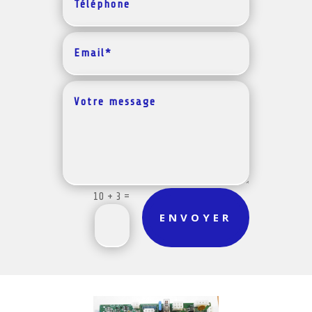
=
10 + 3
ENVOYER