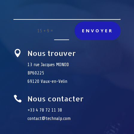
ENVOYER
=
15 + 9
Nous trouver

13 rue Jacques MONOD
BP60225
69120 Vaux-en-Velin
Nous contacter

+33 4 78 72 11 38
contact@technalp.com