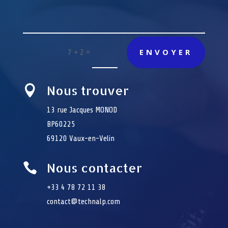
ENVOYER
=
7 + 2
Nous trouver

13 rue Jacques MONOD
BP60225
69120 Vaux-en-Velin
Nous contacter

+33 4 78 72 11 38
contact@technalp.com