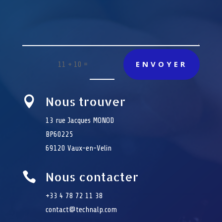
ENVOYER
=
11 + 10
Nous trouver

13 rue Jacques MONOD
BP60225
69120 Vaux-en-Velin
Nous contacter

+33 4 78 72 11 38
contact@technalp.com