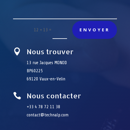
ENVOYER
=
12 + 13
Nous trouver

13 rue Jacques MONOD
BP60225
69120 Vaux-en-Velin
Nous contacter

+33 4 78 72 11 38
contact@technalp.com